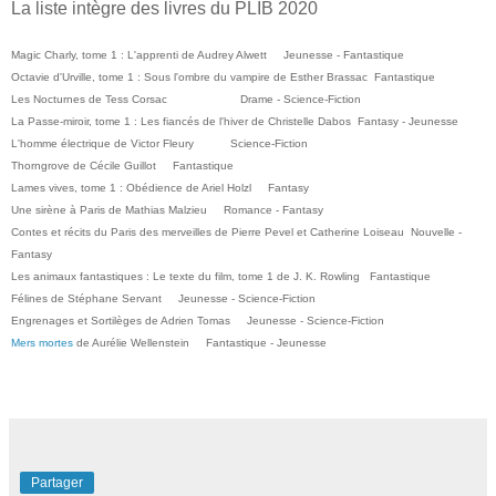
La liste intègre des livres du PLIB 2020
Magic Charly, tome 1 : L'apprenti de Audrey Alwett
Jeunesse - Fantastique
Octavie d'Urville, tome 1 : Sous l'ombre du vampire de Esther Brassac
Fantastique
Les Nocturnes de Tess Corsac
Drame - Science-Fiction
La Passe-miroir, tome 1 : Les fiancés de l'hiver de Christelle Dabos
Fantasy - Jeunesse
L'homme électrique de Victor Fleury
Science-Fiction
Thorngrove de Cécile Guillot
Fantastique
Lames vives, tome 1 : Obédience de Ariel Holzl
Fantasy
Une sirène à Paris de Mathias Malzieu
Romance - Fantasy
Contes et récits du Paris des merveilles de Pierre Pevel et Catherine Loiseau
Nouvelle -
Fantasy
Les animaux fantastiques : Le texte du film, tome 1 de J. K. Rowling
Fantastique
Félines de Stéphane Servant
Jeunesse - Science-Fiction
Engrenages et Sortilèges de Adrien Tomas
Jeunesse - Science-Fiction
Mers mortes
de Aurélie Wellenstein
Fantastique - Jeunesse
Partager