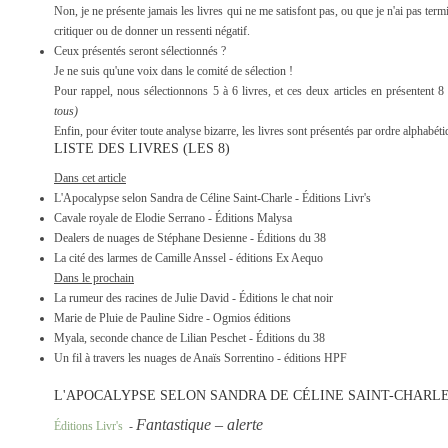
Non, je ne présente jamais les livres qui ne me satisfont pas, ou que je n'ai pas term
critiquer ou de donner un ressenti négatif.
Ceux présentés seront sélectionnés ?
Je ne suis qu'une voix dans le comité de sélection !
Pour rappel, nous sélectionnons 5 à 6 livres, et ces deux articles en présentent 
tous)
Enfin, pour éviter toute analyse bizarre, les livres sont présentés par ordre alphabéti
LISTE DES LIVRES (LES 8)
Dans cet article
L'Apocalypse selon Sandra de Céline Saint-Charle - Éditions Livr's
Cavale royale de Elodie Serrano - Éditions Malysa
Dealers de nuages de Stéphane Desienne - Éditions du 38
La cité des larmes de Camille Anssel - éditions Ex Aequo
Dans le prochain
La rumeur des racines de Julie David - Éditions le chat noir
Marie de Pluie de Pauline Sidre - Ogmios éditions
Myala, seconde chance de Lilian Peschet - Éditions du 38
Un fil à travers les nuages de Anaïs Sorrentino - éditions HPF
L'APOCALYPSE SELON SANDRA DE CÉLINE SAINT-CHARL
Fantastique – alerte
scènes gores - violence
Éditions Livr's
-