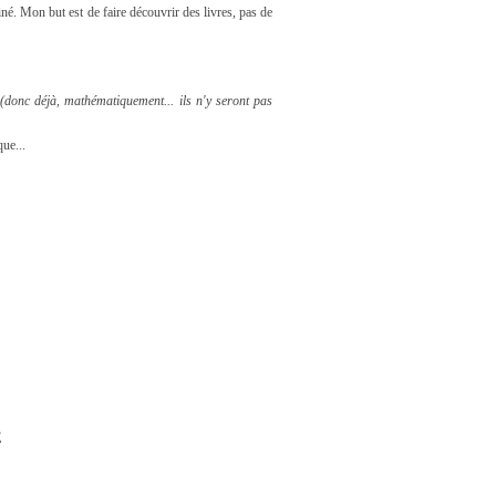
iné. Mon but est de faire découvrir des livres, pas de
8
(donc déjà, mathématiquement... ils n'y seront pas
que...
E