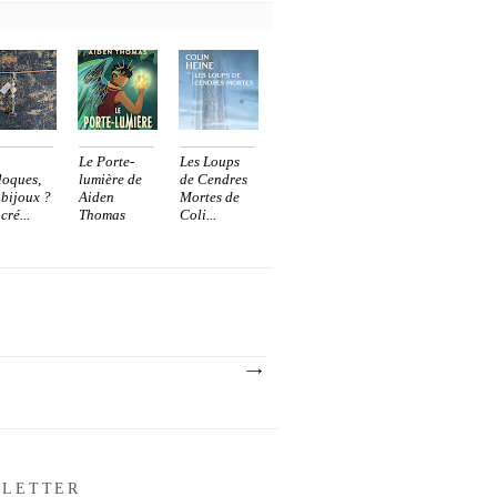
Le Porte-
Les Loups
loques,
lumière de
de Cendres
 bijoux ?
Aiden
Mortes de
cré...
Thomas
Coli...
LETTER