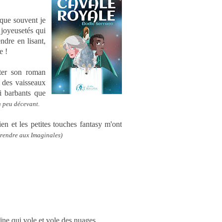
que souvent je
 joyeusetés qui
ndre en lisant,
re !
iter son roman
 des vaisseaux
si barbants que
n peu décevant.
en et les petites touches fantasy m'ont
 rendre aux Imaginales)
ne qui vole et vole des nuages...