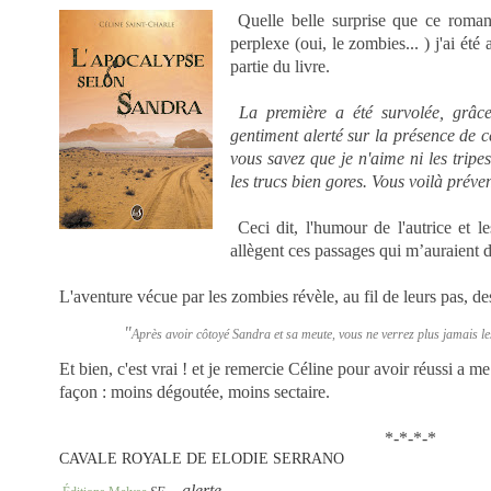
Quelle belle surprise que ce roma
perplexe (oui, le zombies... ) j'ai é
partie du livre.
La première a été survolée, grâc
gentiment alerté sur la présence de c
vous savez que je n'aime ni les tripes
les trucs bien gores. Vous voilà préve
Ceci dit, l'humour de l'autrice et l
allègent ces passages qui m’auraient 
L'aventure vécue par les zombies révèle, au fil de leurs pas, 
"
Après avoir côtoyé Sandra et sa meute, vous ne verrez plus jamais l
Et bien, c'est vrai ! et je remercie Céline pour avoir réussi a me
façon : moins dégoutée, moins sectaire.
*-*-*-*
CAVALE ROYALE DE ELODIE SERRANO
– alerte
mort d'un animal