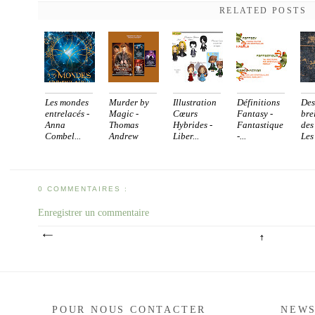
RELATED POSTS
Les mondes
Murder by
Illustration
Définitions
Des
entrelacés -
Magic -
Cœurs
Fantasy -
bre
Anna
Thomas
Hybrides -
Fantastique
des
Combel...
Andrew
Liber...
-...
Les 
[sé...
0 COMMENTAIRES :
Enregistrer un commentaire
POUR NOUS CONTACTER
NEWS