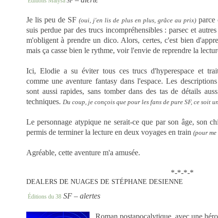
Éditions Malysa
SF
Je lis peu de SF
parce 
(oui, j'en lis de plus en plus, grâce au prix)
suis perdue par des trucs incompréhensibles : parsec et autres
m'obligent à prendre un dico. Alors, certes, c'est bien d'appre
mais ça casse bien le rythme, voir l'envie de reprendre la lectu
Ici, Elodie a su éviter tous ces trucs d'hyperespace et tra
comme une aventure fantasy dans l'espace. Les descriptions
sont aussi rapides, sans tomber dans des tas de détails aus
techniques.
Du coup, je conçois que pour les fans de pure SF, ce soit u
Le personnage atypique ne serait-ce que par son âge, son chi
permis de terminer la lecture en deux voyages en train
(pour me
Agréable, cette aventure m'a amusée.
*-*-*-*
DEALERS DE NUAGES DE STÉPHANE DESIENNE
SF – alertes
(scènes de combat, morts violentes)
Éditions du 38
Roman postapocalytique, avec une héroï