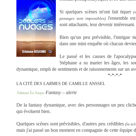
Si quelques scènes m'ont fait tiquer
(
l'ensemble est
passages sont impossibles)
sont attachants, leur devenir intéressant
Bien qu'un peu prévisible, l'intrigue ti
dans une mini enquête où chacun devien
Le passé et les causes de l'apocalyps
Stéphane a su marier les âges, les so
dynamique, empli de sentiments et de raisonnements sur un av
*-*-*-*
LA CITÉ DES LARMES DE CAMILLE ANSSEL
Fantasy – alerte
scènes de combat, scènes mac
Editions Ex Aequo
De la fantasy dynamique, avec des personnages un peu cliché
qui évoluent bien.
Quelques scènes sont prévisibles, d'autres peu crédibles
(la scè
mais j'ai passé un bon moment en compagnie de cette équipe d