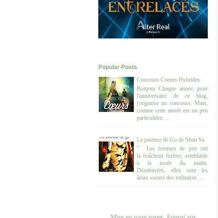
Popular Posts
Concours Coeurs Hybrides
Bonjour Chaque année, pour
l'anniversaire de ce blog,
j'organise un concours. Mais,
comme cette année est un peu
particulière, ...
La joueuse de Go de Shan Sa
" Les femmes de joie ont
la fraîcheur furtive, semblable
à la rosée du matin.
Désabusées, elles sont les
âmes soeurs des militaires. ...
Mise en page nanet. Fourni par