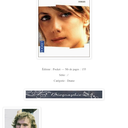
Éditeur
: Pocket —
Nb de pages : 155
Série : /
Catégorie : Drame