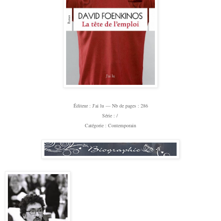
Éditeur
: J'ai lu —
Nb de pages : 286
Série : /
Catégorie : Contemporain