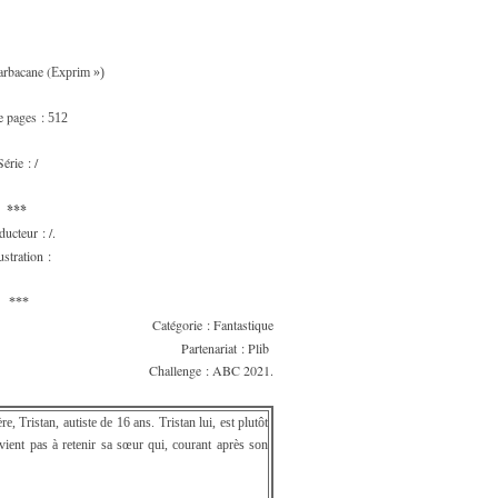
rbacane (
Exprim »)
e pages :
512
Série : /
***
ducteur : /.
lustration :
***
Catégorie : Fantastique
Partenariat : Plib
Challenge : ABC 2021.
e, Tristan, autiste de 16 ans. Tristan lui, est plutôt
rvient pas à retenir sa sœur qui, courant après son