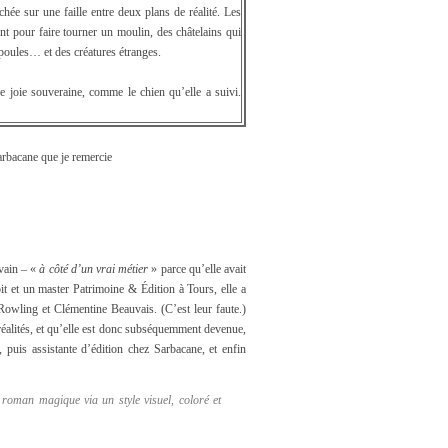
ée sur une faille entre deux plans de réalité. Les
t pour faire tourner un moulin, des châtelains qui
 poules… et des créatures étranges.
 une joie souveraine, comme le chien qu’elle a suivi.
Sarbacane que je remercie
ivain – «
à côté d’un vrai métier
» parce qu’elle avait
oit et un master Patrimoine & Édition à Tours, elle a
K. Rowling et Clémentine Beauvais. (C’est leur faute.)
s réalités, et qu’elle est donc subséquemment devenue,
), puis assistante d’édition chez Sarbacane, et enfin
roman magique via un style visuel, coloré et