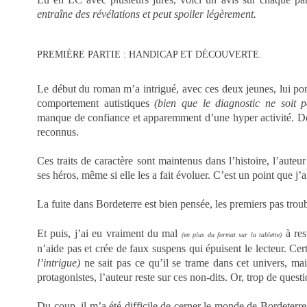
entraîne des révélations et peut spoiler légèrement.
PREMIÈRE PARTIE : HANDICAP ET DÉCOUVERTE.
Le début du roman m’a intrigué, avec ces deux jeunes, lui po
comportement autistiques
(bien que le diagnostic ne soit 
manque de confiance et apparemment d’une hyper activité. De
reconnus.
Ces traits de caractère sont maintenus dans l’histoire, l’aute
ses héros, même si elle les a fait évoluer. C’est un point que j’
La fuite dans Bordeterre est bien pensée, les premiers pas trou
Et puis, j’ai eu vraiment du mal
à res
(en plus du format sur la tablette)
n’aide pas et crée de faux suspens qui épuisent le lecteur. Cer
l’intrigue)
ne sait pas ce qu’il se trame dans cet univers, ma
protagonistes, l’auteur reste sur ces non-dits. Or, trop de questi
Du coup, il m’a été difficile de cerner le monde de Bordeterre