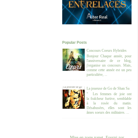
Popular Posts
Concours Coeurs Hybrides
Bonjour Chaque année, pour
l'anniversaire de ce blog,
j'organise un concours. Mais,
comme cette année est un peu
particulière, ...
La joueuse de Go de Shan Sa
" Les femmes de joie ont
la fraîcheur furtive, semblable
à la rosée du matin.
Désabusées, elles sont les
âmes soeurs des militaires. ...
Mise en page nanet. Fourni par