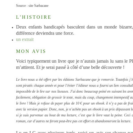
Source : site Sarbacane
L’HISTOIRE
Deux enfants handicapés basculent dans un monde bizarre, 
différence deviendra une force.
un extrait
MON AVIS
Voici typiquement un livre que je n’aurais jamais lu sans le Pl
m’attirent. Et je serai passé à côté d’une belle découverte !
Le livre nous a été offert par les éditions Sarbacane que je remercie. Toutefois
sont piratés chaque année et pour l’éviter l’éditeur nous a fourni un lien consultabl
impossible de le lire sur nos liseuses. J’ai donc beaucoup peiné en suivant les ave
facilement, obligation de grossir le texte, mais du coup, changement intempestif
le livre ! Mais je refuse de payer plus de 10 € pour un ebook. il n’y a pas de frai
avec la version papier. Donc, non, je n’achète pas un ebook à un prix dépassant le
si je suis parvenue au bout de ma lecture, c’est que le livre vaut la peine. Ceci
roman, car d’autres ne feront peut-être pas cet effort et abandonneront la lecture.
Lu en LC avec plusieurs jurés, voici un avis sur chaque pa