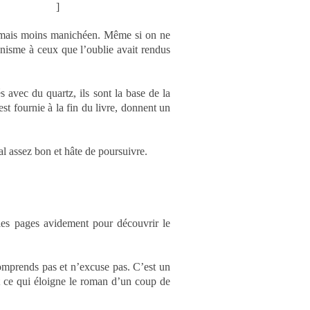
a révolution…
]
u, mais moins manichéen. Même si on ne
anisme à ceux que l’oublie avait rendus
és avec du quartz,
ils sont la base de la
est fournie à la fin du livre, donnent un
al assez bon et hâte de poursuivre.
r les pages avidement pour découvrir le
omprends pas et n’excuse pas. C’est un
nt ce qui éloigne le roman d’un coup de