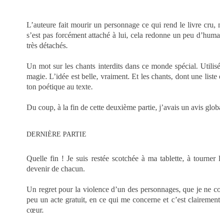
chapelet de fleureurs ?
Sur la mort du père d’Adelphe ? Sur l
L’auteure fait mourir un personnage ce qui rend le livre cr
s’est pas forcément attaché à lui, cela redonne un peu d’hum
très détachés.
Un mot sur les chants interdits dans ce monde spécial. Utilis
magie. L’idée est belle, vraiment. Et les chants, dont une liste 
ton poétique au texte.
Du coup, à la fin de cette deuxième partie, j’avais un avis glob
DERNIÈRE PARTIE
Quelle fin ! Je suis restée scotchée à ma tablette, à tourne
devenir de chacun.
Un regret pour la violence d’un des personnages, que je ne c
peu un acte gratuit, en ce qui me concerne et c’est claireme
cœur.