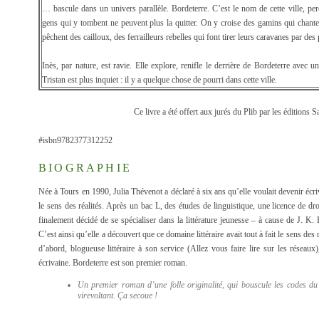
… bascule dans un univers parallèle. Bordeterre. C’est le nom de cette ville, perch
gens qui y tombent ne peuvent plus la quitter. On y croise des gamins qui chanten
pêchent des cailloux, des ferrailleurs rebelles qui font tirer leurs caravanes par des
Inès, par nature, est ravie. Elle explore, renifle le derrière de Bordeterre avec
Tristan est plus inquiet : il y a quelque chose de pourri dans cette ville.
Ce livre a été offert aux jurés du Plib par les éditions 
#isbn9782377312252
BIOGRAPHIE
Née à Tours en 1990, Julia Thévenot a déclaré à six ans qu’elle voulait devenir écr
le sens des réalités. Après un bac L, des études de linguistique, une licence de dr
finalement décidé de se spécialiser dans la littérature jeunesse – à cause de J. 
C’est ainsi qu’elle a découvert que ce domaine littéraire avait tout à fait le sens de
d’abord, blogueuse littéraire à son service (Allez vous faire lire sur les réseaux
écrivaine. Bordeterre est son premier roman.
Un premier roman d’une folle originalité, qui bouscule les codes du 
virevoltant. Ça secoue !