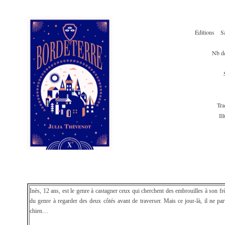
Éditions
Sa
Nb d
Tra
Il
Inès, 12 ans, est le genre à castagner ceux qui cherchent des embrouilles à son frèr
du genre à regarder des deux côtés avant de traverser. Mais ce jour-là, il ne pa
chien…