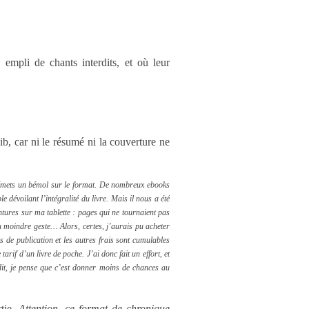
empli de chants interdits, et où leur
ib, car ni le résumé ni la couverture ne
 j’émets un bémol sur le format. De nombreux ebooks
e dévoilant l’intégralité du livre. Mais il nous a été
ntures sur ma tablette : pages qui ne tournaient pas
 au moindre geste…
Alors, certes, j’aurais pu acheter
s de publication et les autres frais sont cumulables
 tarif d’un livre de poche.
J’ai donc fait un effort, et
 dit, je pense que c’est donner moins de chances au
rtie.
Attention, ce format de chronique