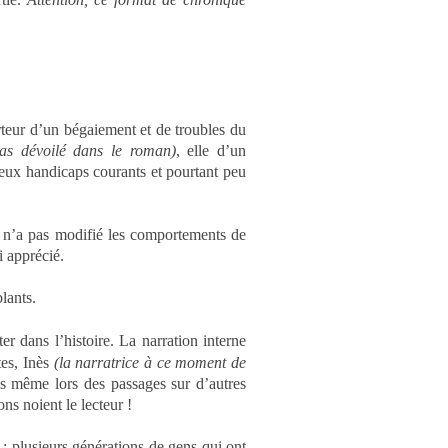
rteur d’un bégaiement et de troubles du
pas dévoilé dans le roman)
, elle d’un
ux handicaps courants et pourtant peu
ur n’a pas modifié les comportements de
ai apprécié.
blants.
ter dans l’histoire. La narration interne
tes, Inès
(la narratrice à ce moment de
is même lors des passages sur d’autres
ons noient le lecteur !
 : plusieurs générations de gens qui ont