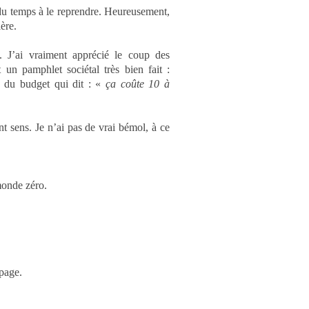
du temps à le reprendre. Heureusement,
ière.
. J
’ai vraiment apprécié le coup des
 un pamphlet sociétal très bien fait :
e du budget qui dit : «
ça coûte 10 à
ent sens.
Je n’ai pas de vrai bémol, à ce
 monde zéro.
 page.
est-ce elle qui est sortie du lac avec un