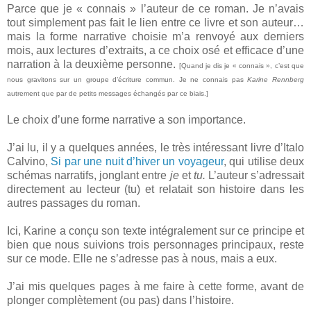
Parce que je « connais » l’auteur de ce roman. Je n’avais
tout simplement pas fait le lien entre ce livre et son auteur…
mais la forme narrative choisie m’a renvoyé aux derniers
mois, aux lectures d’extraits, a ce choix osé et efficace d’une
narration à la deuxième personne.
[Quand je dis je « connais », c’est que
nous gravitons sur un groupe d’écriture commun. Je ne connais pas
Karine Rennberg
autrement que par de petits messages échangés par ce biais.]
Le choix d’une forme narrative a son importance.
J’ai lu, il y a quelques années, le très intéressant livre d’Italo
Calvino,
Si par une nuit d’hiver un voyageur
, qui utilise deux
schémas narratifs, jonglant entre
je
et
tu.
L’auteur s’adressait
directement au lecteur (tu) et relatait son histoire dans les
autres passages du roman.
Ici, Karine a conçu son texte intégralement sur ce principe et
bien que nous suivions trois personnages principaux, reste
sur ce mode. Elle ne s’adresse pas à nous, mais a eux.
J’ai mis quelques pages à me faire à cette forme, avant de
plonger complètement (ou pas) dans l’histoire.