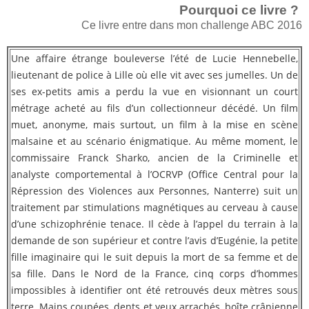
Pourquoi ce livre ?
Ce livre entre dans mon challenge ABC 2016
Une affaire étrange bouleverse l’été de Lucie Hennebelle,
lieutenant de police à Lille où elle vit avec ses jumelles. Un de
ses ex-petits amis a perdu la vue en visionnant un court
métrage acheté au fils d’un collectionneur décédé. Un film
muet, anonyme, mais surtout, un film à la mise en scène
malsaine et au scénario énigmatique. Au même moment, le
commissaire Franck Sharko, ancien de la Criminelle et
analyste comportemental à l’OCRVP (Office Central pour la
Répression des Violences aux Personnes, Nanterre) suit un
traitement par stimulations magnétiques au cerveau à cause
d’une schizophrénie tenace. Il cède à l’appel du terrain à la
demande de son supérieur et contre l’avis d’Eugénie, la petite
fille imaginaire qui le suit depuis la mort de sa femme et de
sa fille. Dans le Nord de la France, cinq corps d’hommes
impossibles à identifier ont été retrouvés deux mètres sous
terre. Mains coupées, dents et yeux arrachés, boîte crânienne