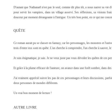
D'autant que Nathanaël n'est pas le seul, comme dit plus tôt, a nous narrer sa vie 
pour servir les vampires, dans un village asservi. Ses réflexions, sa visions fra
douceur par moment dérangeante à l'intrigue. Un très bon point, en ce qui me conce
QUÊTE
Ce roman aurait pu se classer en fantasy, car les personnages, les monstres et l'univ
trois d'entre eux sont en quête. L'un cherche à comprendre, l'un cherche à sauver, le
Je suis énigmatique, je sais. Je ne veux juste pas vous dévoiler les quêtes de ces 
Et grâce à la plume efficace de l'auteure, on avance dans une forêt sombre, dans de
J'ai vraiment apprécié suivre les pas de ces personnages et leurs discussions, parf
deux personnes de mondes différents.
Un vrai bon moment de lecture !
AUTRE LIVRE