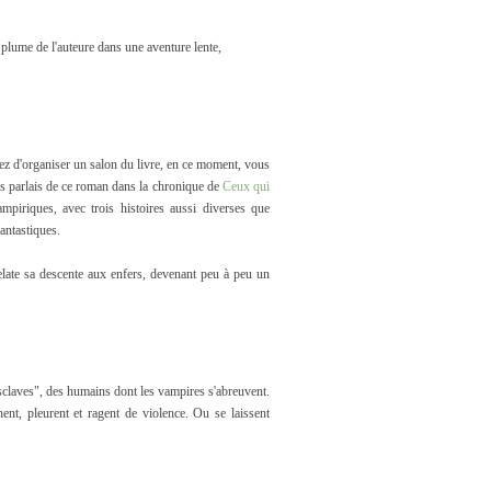
 plume de l'auteure dans une aventure lente,
yez d'organiser un salon du livre, en ce moment, vous
us parlais de ce roman dans la chronique de
Ceux qui
piriques, avec trois histoires aussi diverses que
Fantastiques.
relate sa descente aux enfers, devenant peu à peu un
 "esclaves", des humains dont les vampires s'abreuvent.
ent, pleurent et ragent de violence. Ou se laissent