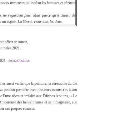
 espaces immenses qui isolent les hommes et abritent
ls ne regardent plus. Mais parce qu’il choisit de
t un espoir. La liberté. Pour tous les deux.
oir offert ce roman,
nturiales 2021.
2021 : #
9782375681381
es aussi variés que la peinture, la cérémonie du thé
nt sa passion première avec plusieurs manuscrits à son
 Entre rêves et irréalité aux Éditions Arkuiris, « Le
Amoureuse des belles plumes et de l’imaginaire, elle
our ses propres romans.