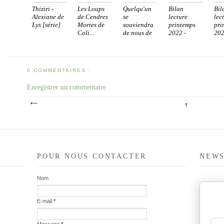
Thiziri -
Les Loups
Quelqu'un
Bilan
Bil
Alexiane de
de Cendres
se
lecture
lec
Lys [série]
Mortes de
souviendra
printemps
pri
Coli...
de nous de
2022 -
202
...
[2/2...
[1/2
0 COMMENTAIRES :
Enregistrer un commentaire
POUR NOUS CONTACTER
NEWS
Nom
E-mail
*