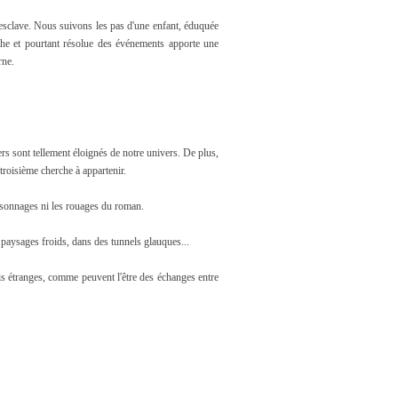
d'esclave. Nous suivons les pas d'une enfant, éduquée
iche et pourtant résolue des événements apporte une
rne.
ers sont tellement éloignés de notre univers. De plus,
 troisième cherche à appartenir.
personnages ni les rouages du roman.
s paysages froids, dans des tunnels glauques...
ois étranges, comme peuvent l'être des échanges entre