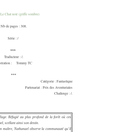
s
Le Chat noir (griffe sombre)
Nb de pages : 308.
Série : /
***
Traducteur : /.
ustration :
Tommy TC
***
Catégorie : Fantastique
Partenariat :
Prix des Aventuriales
Challenge : /.
llage. Réfugié au plus profond de la forêt où ces
l, scellant ainsi son destin.
on maître, Nathanael observe la communauté qu’il