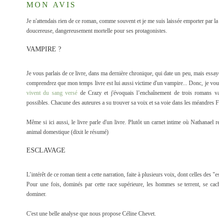
MON AVIS
Je n'attendais rien de ce roman, comme souvent et je me suis laissée emporter par la
doucereuse, dangereusement mortelle pour ses protagonistes.
VAMPIRE ?
Je vous parlais de ce livre, dans ma dernière chronique, qui date un peu, mais essa
comprendrez que mon temps livre est lui aussi victime d'un vampire... Donc, je vo
vivent du sang versé
de Crazy et j'évoquais l’enchaînement de trois romans vam
possibles. Chacune des auteures a su trouver sa voix et sa voie dans les méandres 
Même si ici aussi, le livre parle d'un livre. Plutôt un carnet intime où Nathanael 
animal domestique (dixit le résumé)
ESCLAVAGE
L’intérêt de ce roman tient a cette narration, faite à plusieurs voix, dont celles des
Pour une fois, dominés par cette race supérieure, les hommes se terrent, se cach
dominer.
C'est une belle analyse que nous propose Céline Chevet.