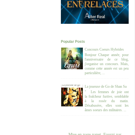
Popular Posts
Concours Coeurs Hybrides
Bonjour Chaque année, pour
l'anniversaire de ce blog,
j'organise un concours. Mais,
comme cette année est un peu
particulière, ...
La joueuse de Go de Shan Sa
" Les femmes de joie ont
la fraîcheur furtive, semblable
à la rosée du matin.
Désabusées, elles sont les
âmes soeurs des militaires. ...
Mise en page nanet. Fourni par