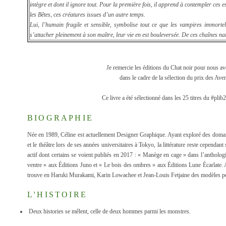
intègre et dont il ignore tout. Pour la première fois, il apprend à contempler ces
les Bêtes, ces créatures issues d’un autre temps.
Lui, l’humain fragile et sensible, symbolise tout ce que les vampires immorte
s’attacher pleinement à son maître, leur vie en est bouleversée. De ces chaînes nai
Je remercie les éditions du Chat noir pour nous av
dans le cadre de la sélection du prix des Ave
Ce livre a été sélectionné dans les 25 titres du #plib
BIOGRAPHIE
Née en 1989, Céline est actuellement Designer Graphique. Ayant exploré des domain
et le théâtre lors de ses années universitaires à Tokyo, la littérature reste cependa
actif dont certains se voient publiés en 2017 : « Manège en cage » dans l’anthologie
ventre » aux Éditions Juno et « Le bois des ombres » aux Éditions Lune Écarlate. 
trouve en Haruki Murakami, Karin Lowachee et Jean-Louis Fetjaine des modèles p
L'HISTOIRE
Deux histories se mêlent, celle de deux hommes parmi les monstres.