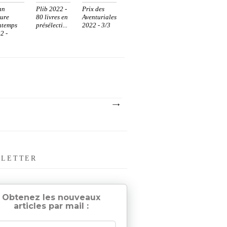
an
Plib 2022 -
Prix des
ture
80 livres en
Aventuriales
ntemps
présélecti...
2022 - 3/3
2 -
...
LETTER
Obtenez les nouveaux
articles par mail :